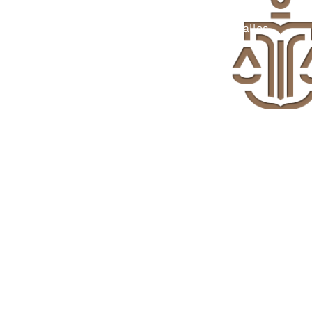
Handeln Sie jetzt. Wir kümmern uns um alles.
Termin vereinbaren
Kontakt
Fritz-Schroeder-Ufer 37
53111 Bonn
info@recht-schwarz.de
+49 228 92968236
+49 228 92970156
+49 171 3215113